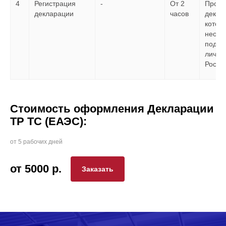
4
Регистрация
-
От 2
Проек
декларации
часов
декла
котор
необх
подпи
лично
Росак
Стоимость оформления Декларации
ТР ТС (ЕАЭС):
от 5 рабочих дней
от 5000
р.
Заказать