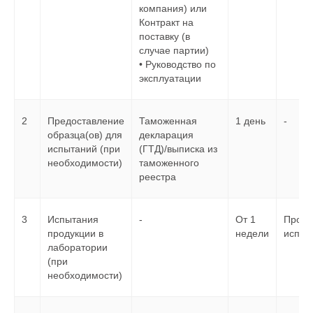
компания) или
Контракт на
поставку (в
случае партии)
• Руководство по
эксплуатации
2
Предоставление
Таможенная
1 день
-
образца(ов) для
декларация
испытаний (при
(ГТД)/выписка из
необходимости)
таможенного
реестра
3
Испытания
-
От 1
Прото
продукции в
недели
испыт
лаборатории
(при
необходимости)