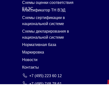
Схемы оценки соответствия
ЕАЭС
Классификатор ТН ВЭД
Схемы сертификации в
национальной системе
Схемы декларирования в
национальной системе
Нормативная база
Маркировка
Новости
Контакты
+7 (495) 223 60 12
+7 (495) 748 78 61
mail@certific.ru
107076, г. Москва, ул.
Электрозаводская, д. 29, стр. 2