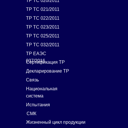
ТР ТС 020/2011
ТР ТС 021/2011
ТР ТС 022/2011
ТР ТС 023/2011
ТР ТС 025/2011
ТР ТС 032/2011
ТР ЕАЭС
037/2016
Сертификация ТР
Декларирование ТР
Связь
Национальная
система
Испытания
СМК
Жизненный цикл продукции